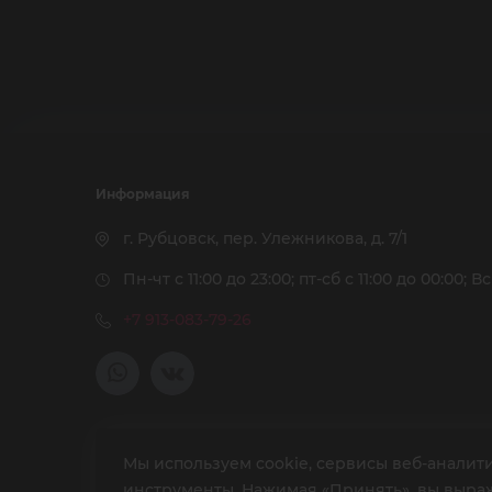
Информация
г. Рубцовск, пер. Улежникова, д. 7/1
Пн-чт с 11:00 до 23:00; пт-сб с 11:00 до 00:00; Вс
+7 913-083-79-26
О заведении
Мы используем cookie, сервисы веб-аналитик
инструменты. Нажимая «Принять», вы выража